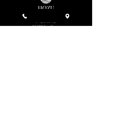
39 quai de l'épi
83 990 Saint Tropez
Parking du port
lundi au dimanche
12h - 15h
19h - 22h
04 94 95 12 63
06 10 63 35 44