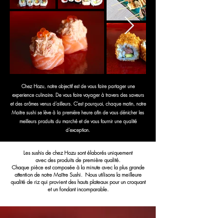
Chez Hozu, notre objectif est de vous faire partager une
experience culinaire. De vous faire voyager à travers des saveurs
et des arômes venus d’ailleurs. C’est pourquoi, chaque matin, notre
Maitre sushi se lève à la première heure afin de vous dénicher les
meilleurs produits du marché et de vous fournir une qualité
d’exception.
Les sushis de chez Hozu sont élaborés uniquement
avec des produits de première qualité.
Chaque pièce est composée à la minute avec la plus grande
attention de notre Maître Sushi.
Nous utilisons la meilleure
qualité de riz qui provient des hauts plateaux pour un croquant
et un fondant incomparable.